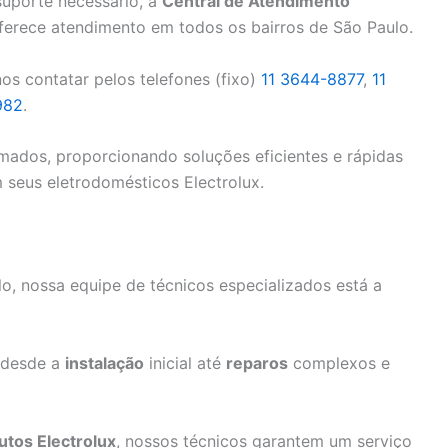
suporte necessário, a
Central de Atendimento
erece atendimento em todos os bairros de São Paulo.
os contatar pelos telefones (fixo)
11 3644-8877
,
11
982
.
ados, proporcionando soluções eficientes e rápidas
seus eletrodomésticos Electrolux.
, nossa equipe de técnicos especializados está a
 desde a
instalação
inicial até
reparos
complexos e
utos Electrolux
, nossos técnicos garantem um serviço