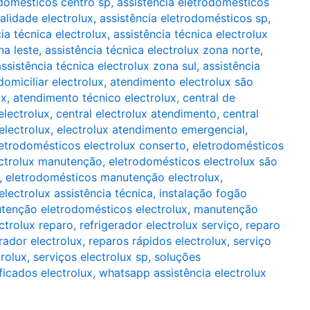
odomésticos centro sp
,
assistência eletrodomésticos
alidade electrolux
,
assistência eletrodomésticos sp
,
ia técnica electrolux
,
assistência técnica electrolux
na leste
,
assistência técnica electrolux zona norte
,
assistência técnica electrolux zona sul
,
assistência
omiciliar electrolux
,
atendimento electrolux são
ux
,
atendimento técnico electrolux
,
central de
electrolux
,
central electrolux atendimento
,
central
electrolux
,
electrolux atendimento emergencial
,
etrodomésticos electrolux conserto
,
eletrodomésticos
ectrolux manutenção
,
eletrodomésticos electrolux são
,
eletrodomésticos manutenção electrolux
,
electrolux assistência técnica
,
instalação fogão
tenção eletrodomésticos electrolux
,
manutenção
ctrolux reparo
,
refrigerador electrolux serviço
,
reparo
rador electrolux
,
reparos rápidos electrolux
,
serviço
trolux
,
serviços electrolux sp
,
soluções
ficados electrolux
,
whatsapp assistência electrolux