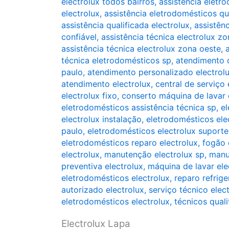
electrolux todos bairros
,
assistência eletr
electrolux
,
assistência eletrodomésticos qu
assistência qualificada electrolux
,
assistênc
confiável
,
assistência técnica electrolux zo
assistência técnica electrolux zona oeste
,
técnica eletrodomésticos sp
,
atendimento d
paulo
,
atendimento personalizado electrol
atendimento electrolux
,
central de serviço 
electrolux fixo
,
conserto máquina de lavar 
eletrodomésticos assistência técnica sp
,
el
electrolux instalação
,
eletrodomésticos el
paulo
,
eletrodomésticos electrolux suporte
eletrodomésticos reparo electrolux
,
fogão 
electrolux
,
manutenção electrolux sp
,
manu
preventiva electrolux
,
máquina de lavar ele
eletrodomésticos electrolux
,
reparo refrige
autorizado electrolux
,
serviço técnico elec
eletrodomésticos electrolux
,
técnicos quali
Electrolux Lapa