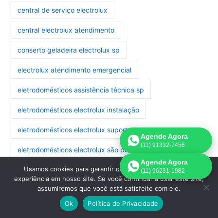
central de serviço electrolux
central electrolux atendimento
conserto geladeira electrolux sp
electrolux atendimento emergencial
eletrodomésticos assistência técnica sp
eletrodomésticos electrolux instalação
eletrodomésticos electrolux suporte
Agende Agora
(11) 91332-7456
eletrodomésticos electrolux são paulo
Agende Agora
Usamos cookies para garantir que oferecemos a melhor
eletrodomésticos manutenção electrolux
(11) 96231-1982
experiência em nosso site. Se você continuar a usar este site,
assumiremos que você está satisfeito com ele.
eletrodomésticos reparo electrolux
Ok
Política de Privacidade
geladeira electrolux assistência são paulo