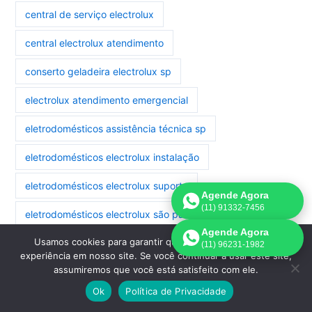
central de serviço electrolux
central electrolux atendimento
conserto geladeira electrolux sp
electrolux atendimento emergencial
eletrodomésticos assistência técnica sp
eletrodomésticos electrolux instalação
eletrodomésticos electrolux suporte
Agende Agora
(11) 91332-7456
eletrodomésticos electrolux são paulo
Agende Agora
Usamos cookies para garantir que oferecemos a melhor
eletrodomésticos manutenção electrolux
(11) 96231-1982
experiência em nosso site. Se você continuar a usar este site,
assumiremos que você está satisfeito com ele.
eletrodomésticos reparo electrolux
Ok
Política de Privacidade
geladeira electrolux assistência são paulo