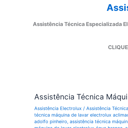
Assi
Assistência Técnica Especializada E
CLIQUE
Assistência Técnica Máqui
Assistência Electrolux
/
Assistência Técnic
técnica máquina de lavar electrolux aclim
adolfo pinheiro
,
assistência técnica máquin
máquina de lavar electrolux água branca
,
a