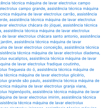
tência técnica máquina de lavar electrolux campo
 electrolux campo grande
,
assistência técnica máquina
écnica máquina de lavar electrolux carrão
,
assistência
erde
,
assistência técnica máquina de lavar electrolux
avar electrolux chácara do jóquei
,
assistência técnica
a
,
assistência técnica máquina de lavar electrolux
 de lavar electrolux chácara santo antonio
,
assistência
 jardim
,
assistência técnica máquina de lavar
uina de lavar electrolux conceição
,
assistência técnica
sistência técnica máquina de lavar electrolux diadema
,
olux eucaliptos
,
assistência técnica máquina de lavar
quina de lavar electrolux fradique coutinho
,
rolux freguesia do ó
,
assistência técnica máquina de
ia técnica máquina de lavar electrolux glicério
,
rolux grande são paulo
,
assistência técnica máquina de
écnica máquina de lavar electrolux granja viana
,
olux higienópolis
,
assistência técnica máquina de lavar
áquina de lavar electrolux imirim
,
assistência técnica
ssistência técnica máquina de lavar electrolux