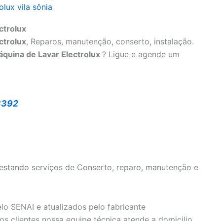
olux vila sônia
ctrolux
ctrolux
, Reparos, manutenção, conserto, instalação.
áquina de Lavar Electrolux
? Ligue e agende um
3392
estando serviços de Conserto, reparo, manutenção e
o SENAI e atualizados pelo fabricante
s clientes nossa equipe técnica atende a domicilio