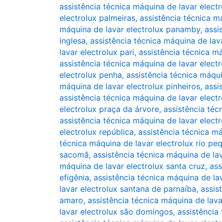
assistência técnica máquina de lavar elec
electrolux palmeiras
,
assistência técnica m
máquina de lavar electrolux panamby
,
assi
inglesa
,
assistência técnica máquina de lav
lavar electrolux pari
,
assistência técnica m
assistência técnica máquina de lavar electr
electrolux penha
,
assistência técnica máqui
máquina de lavar electrolux pinheiros
,
assi
assistência técnica máquina de lavar electr
electrolux praça da árvore
,
assistência téc
assistência técnica máquina de lavar electr
electrolux república
,
assistência técnica má
técnica máquina de lavar electrolux rio pe
sacomã
,
assistência técnica máquina de lav
máquina de lavar electrolux santa cruz
,
ass
efigênia
,
assistência técnica máquina de la
lavar electrolux santana de parnaíba
,
assis
amaro
,
assistência técnica máquina de lava
lavar electrolux são domingos
,
assistência