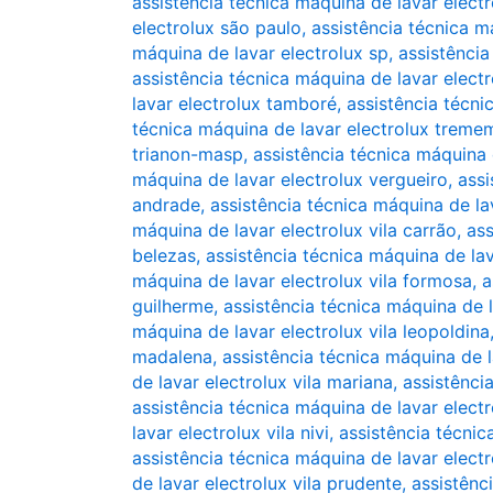
assistência técnica máquina de lavar elect
electrolux são paulo
,
assistência técnica m
máquina de lavar electrolux sp
,
assistência
assistência técnica máquina de lavar elect
lavar electrolux tamboré
,
assistência técni
técnica máquina de lavar electrolux treme
trianon-masp
,
assistência técnica máquina 
máquina de lavar electrolux vergueiro
,
assi
andrade
,
assistência técnica máquina de la
máquina de lavar electrolux vila carrão
,
ass
belezas
,
assistência técnica máquina de lav
máquina de lavar electrolux vila formosa
,
a
guilherme
,
assistência técnica máquina de l
máquina de lavar electrolux vila leopoldina
madalena
,
assistência técnica máquina de l
de lavar electrolux vila mariana
,
assistênci
assistência técnica máquina de lavar electr
lavar electrolux vila nivi
,
assistência técnic
assistência técnica máquina de lavar elect
de lavar electrolux vila prudente
,
assistênc