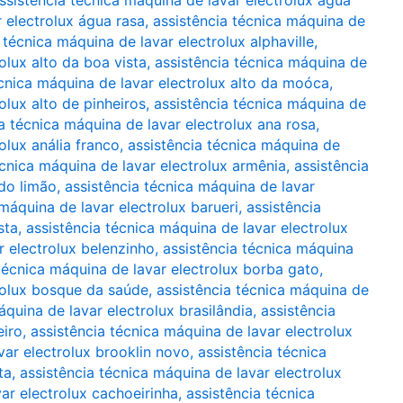
 electrolux água rasa
,
assistência técnica máquina de
 técnica máquina de lavar electrolux alphaville
,
olux alto da boa vista
,
assistência técnica máquina de
écnica máquina de lavar electrolux alto da moóca
,
olux alto de pinheiros
,
assistência técnica máquina de
a técnica máquina de lavar electrolux ana rosa
,
olux anália franco
,
assistência técnica máquina de
écnica máquina de lavar electrolux armênia
,
assistência
 do limão
,
assistência técnica máquina de lavar
 máquina de lavar electrolux barueri
,
assistência
sta
,
assistência técnica máquina de lavar electrolux
r electrolux belenzinho
,
assistência técnica máquina
técnica máquina de lavar electrolux borba gato
,
trolux bosque da saúde
,
assistência técnica máquina de
áquina de lavar electrolux brasilândia
,
assistência
eiro
,
assistência técnica máquina de lavar electrolux
var electrolux brooklin novo
,
assistência técnica
ta
,
assistência técnica máquina de lavar electrolux
ar electrolux cachoeirinha
,
assistência técnica