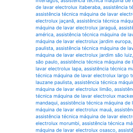
interlagos
,
assistência técnica máquina de l
de lavar electrolux itaberaba
,
assistência t
assistência técnica máquina de lavar elect
electrolux jaçanã
,
assistência técnica máqu
máquina de lavar electrolux jaraguá
,
assist
américa
,
assistência técnica máquina de lav
máquina de lavar electrolux jardim europa
paulista
,
assistência técnica máquina de lav
máquina de lavar electrolux jardim são luiz
são paulo
,
assistência técnica máquina de l
lavar electrolux lapa
,
assistência técnica m
técnica máquina de lavar electrolux largo t
lauzane paulista
,
assistência técnica máqui
máquina de lavar electrolux limão
,
assistên
técnica máquina de lavar electrolux macke
mandaqui
,
assistência técnica máquina de 
máquina de lavar electrolux mauá
,
assistê
assistência técnica máquina de lavar elec
electrolux morumbi
,
assistência técnica má
máquina de lavar electrolux osasco
,
assist