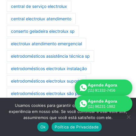
central de serviço electrolux
central electrolux atendimento
conserto geladeira electrolux sp
electrolux atendimento emergencial
eletrodomésticos assistência técnica sp
eletrodomésticos electrolux instalação
eletrodomésticos electrolux suporte
Agende Agora
(11) 91332-7456
eletrodomésticos electrolux são paulo
Agende Agora
Usamos cookies para garantir que oferecemos a melhor
eletrodomésticos manutenção electrolux
(11) 96231-1982
experiência em nosso site. Se você continuar a usar este site,
assumiremos que você está satisfeito com ele.
eletrodomésticos reparo electrolux
Ok
Política de Privacidade
geladeira electrolux assistência são paulo