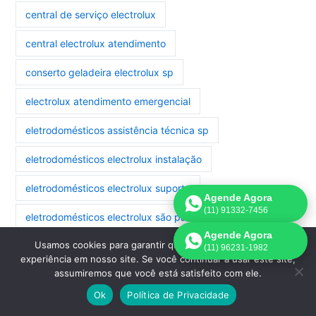
central de serviço electrolux
central electrolux atendimento
conserto geladeira electrolux sp
electrolux atendimento emergencial
eletrodomésticos assistência técnica sp
eletrodomésticos electrolux instalação
eletrodomésticos electrolux suporte
Agende Agora
(11) 91332-7456
eletrodomésticos electrolux são paulo
Agende Agora
Usamos cookies para garantir que oferecemos a melhor
eletrodomésticos manutenção electrolux
(11) 96231-1982
experiência em nosso site. Se você continuar a usar este site,
assumiremos que você está satisfeito com ele.
eletrodomésticos reparo electrolux
Ok
Política de Privacidade
geladeira electrolux assistência são paulo