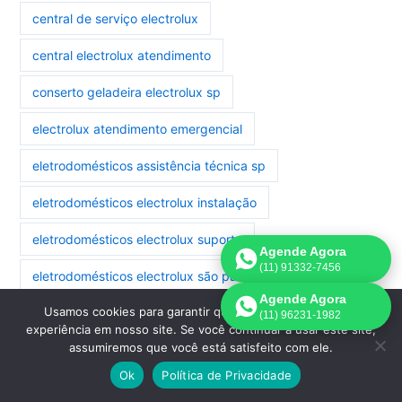
central de serviço electrolux
central electrolux atendimento
conserto geladeira electrolux sp
electrolux atendimento emergencial
eletrodomésticos assistência técnica sp
eletrodomésticos electrolux instalação
eletrodomésticos electrolux suporte
Agende Agora
(11) 91332-7456
eletrodomésticos electrolux são paulo
Agende Agora
Usamos cookies para garantir que oferecemos a melhor
eletrodomésticos manutenção electrolux
(11) 96231-1982
experiência em nosso site. Se você continuar a usar este site,
assumiremos que você está satisfeito com ele.
eletrodomésticos reparo electrolux
Ok
Política de Privacidade
geladeira electrolux assistência são paulo