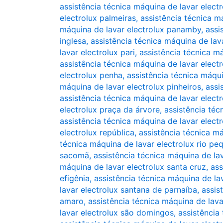
assistência técnica máquina de lavar elec
electrolux palmeiras
,
assistência técnica m
máquina de lavar electrolux panamby
,
assi
inglesa
,
assistência técnica máquina de lav
lavar electrolux pari
,
assistência técnica m
assistência técnica máquina de lavar electr
electrolux penha
,
assistência técnica máqui
máquina de lavar electrolux pinheiros
,
assi
assistência técnica máquina de lavar electr
electrolux praça da árvore
,
assistência téc
assistência técnica máquina de lavar electr
electrolux república
,
assistência técnica má
técnica máquina de lavar electrolux rio pe
sacomã
,
assistência técnica máquina de lav
máquina de lavar electrolux santa cruz
,
ass
efigênia
,
assistência técnica máquina de la
lavar electrolux santana de parnaíba
,
assis
amaro
,
assistência técnica máquina de lava
lavar electrolux são domingos
,
assistência