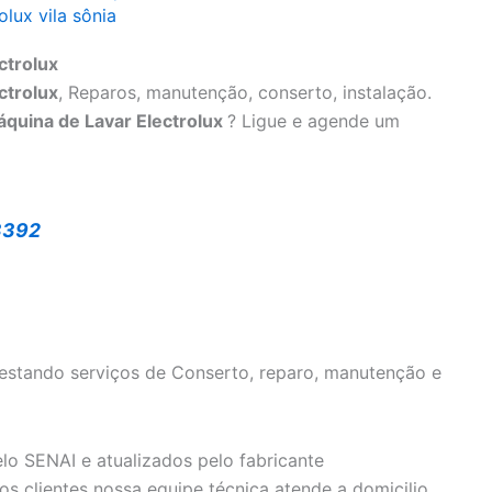
olux vila sônia
ctrolux
ctrolux
, Reparos, manutenção, conserto, instalação.
áquina de Lavar Electrolux
? Ligue e agende um
3392
estando serviços de Conserto, reparo, manutenção e
o SENAI e atualizados pelo fabricante
s clientes nossa equipe técnica atende a domicilio