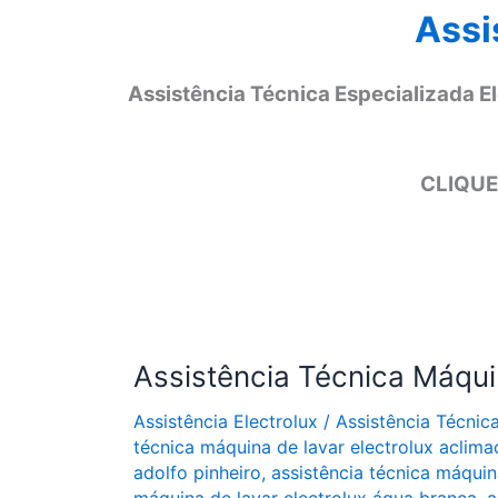
Assi
Assistência Técnica Especializada E
CLIQUE
Assistência Técnica Máqui
Assistência Electrolux
/
Assistência Técnic
técnica máquina de lavar electrolux aclim
adolfo pinheiro
,
assistência técnica máquin
máquina de lavar electrolux água branca
,
a