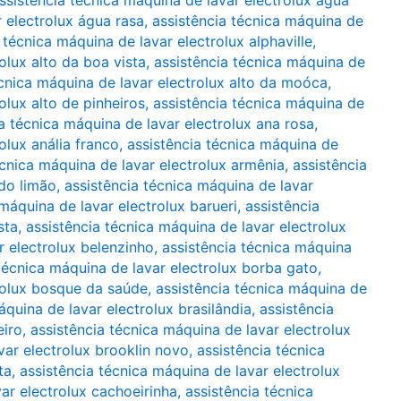
 electrolux água rasa
,
assistência técnica máquina de
 técnica máquina de lavar electrolux alphaville
,
olux alto da boa vista
,
assistência técnica máquina de
écnica máquina de lavar electrolux alto da moóca
,
olux alto de pinheiros
,
assistência técnica máquina de
a técnica máquina de lavar electrolux ana rosa
,
olux anália franco
,
assistência técnica máquina de
écnica máquina de lavar electrolux armênia
,
assistência
 do limão
,
assistência técnica máquina de lavar
 máquina de lavar electrolux barueri
,
assistência
sta
,
assistência técnica máquina de lavar electrolux
r electrolux belenzinho
,
assistência técnica máquina
técnica máquina de lavar electrolux borba gato
,
trolux bosque da saúde
,
assistência técnica máquina de
áquina de lavar electrolux brasilândia
,
assistência
eiro
,
assistência técnica máquina de lavar electrolux
var electrolux brooklin novo
,
assistência técnica
ta
,
assistência técnica máquina de lavar electrolux
ar electrolux cachoeirinha
,
assistência técnica