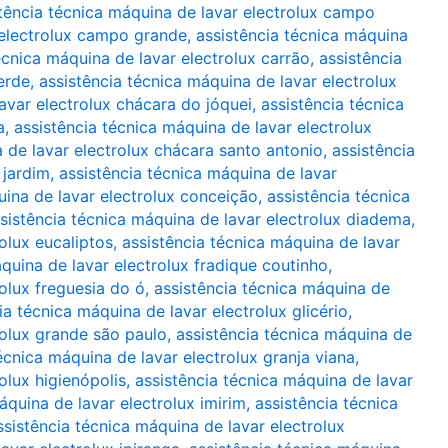
tência técnica máquina de lavar electrolux campo
 electrolux campo grande
,
assistência técnica máquina
écnica máquina de lavar electrolux carrão
,
assistência
erde
,
assistência técnica máquina de lavar electrolux
avar electrolux chácara do jóquei
,
assistência técnica
a
,
assistência técnica máquina de lavar electrolux
 de lavar electrolux chácara santo antonio
,
assistência
 jardim
,
assistência técnica máquina de lavar
uina de lavar electrolux conceição
,
assistência técnica
sistência técnica máquina de lavar electrolux diadema
,
olux eucaliptos
,
assistência técnica máquina de lavar
quina de lavar electrolux fradique coutinho
,
rolux freguesia do ó
,
assistência técnica máquina de
ia técnica máquina de lavar electrolux glicério
,
rolux grande são paulo
,
assistência técnica máquina de
écnica máquina de lavar electrolux granja viana
,
olux higienópolis
,
assistência técnica máquina de lavar
áquina de lavar electrolux imirim
,
assistência técnica
ssistência técnica máquina de lavar electrolux