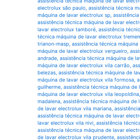
assistência técnica máquina de lavar elect
electrolux são paulo
,
assistência técnica m
máquina de lavar electrolux sp
,
assistência
assistência técnica máquina de lavar elect
lavar electrolux tamboré
,
assistência técni
técnica máquina de lavar electrolux treme
trianon-masp
,
assistência técnica máquina 
máquina de lavar electrolux vergueiro
,
assi
andrade
,
assistência técnica máquina de la
máquina de lavar electrolux vila carrão
,
ass
belezas
,
assistência técnica máquina de lav
máquina de lavar electrolux vila formosa
,
a
guilherme
,
assistência técnica máquina de l
máquina de lavar electrolux vila leopoldina
madalena
,
assistência técnica máquina de l
de lavar electrolux vila mariana
,
assistênci
assistência técnica máquina de lavar electr
lavar electrolux vila nivi
,
assistência técnic
assistência técnica máquina de lavar elect
de lavar electrolux vila prudente
,
assistênc