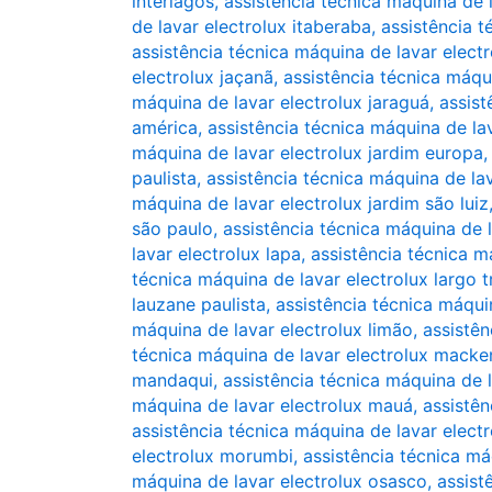
interlagos
,
assistência técnica máquina de l
de lavar electrolux itaberaba
,
assistência t
assistência técnica máquina de lavar elect
electrolux jaçanã
,
assistência técnica máqu
máquina de lavar electrolux jaraguá
,
assist
américa
,
assistência técnica máquina de lav
máquina de lavar electrolux jardim europa
paulista
,
assistência técnica máquina de lav
máquina de lavar electrolux jardim são luiz
são paulo
,
assistência técnica máquina de l
lavar electrolux lapa
,
assistência técnica m
técnica máquina de lavar electrolux largo t
lauzane paulista
,
assistência técnica máqui
máquina de lavar electrolux limão
,
assistên
técnica máquina de lavar electrolux macke
mandaqui
,
assistência técnica máquina de 
máquina de lavar electrolux mauá
,
assistê
assistência técnica máquina de lavar elec
electrolux morumbi
,
assistência técnica má
máquina de lavar electrolux osasco
,
assist