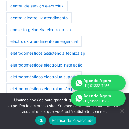
central de serviço electrolux
central electrolux atendimento
conserto geladeira electrolux sp
electrolux atendimento emergencial
eletrodomésticos assistência técnica sp
eletrodomésticos electrolux instalação
eletrodomésticos electrolux suporte
Agende Agora
(11) 91332-7456
eletrodomésticos electrolux são paulo
Agende Agora
Usamos cookies para garantir que oferecemos a melhor
eletrodomésticos manutenção electrolux
(11) 96231-1982
experiência em nosso site. Se você continuar a usar este site,
assumiremos que você está satisfeito com ele.
eletrodomésticos reparo electrolux
Ok
Política de Privacidade
geladeira electrolux assistência são paulo